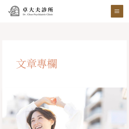
跳
至
主
要
內
容
文章專欄
失
智
症
早
期