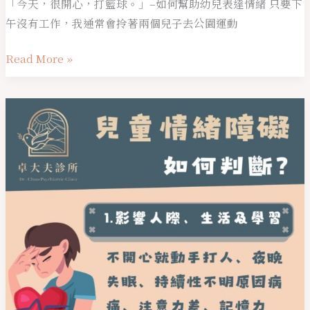
「今天，很開心，打籃球。」–如何幫助幼兒表達情緒 只要下
午沒有工作，我通常會拎著兩個兒子去公園運動
Read More »
兒
童
情
緒
障
礙
如
何
判
斷？