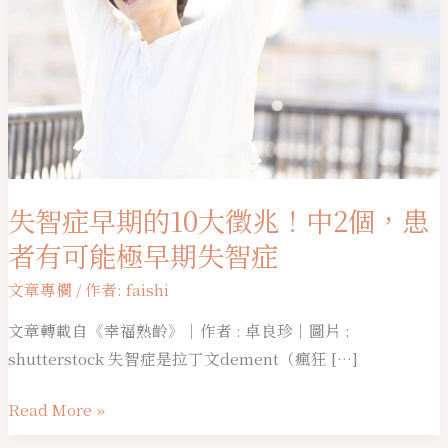
的
10
大
徵
兆！
中
2
個，
失智症早期的10大徵兆！中2個，患
患
者有可能極早期失智症
者
有
文章專欄
/ 作者:
faishi
可
文章轉載自《幸福熟齡》｜作者 : 卓良珍｜圖片 :
能
shutterstock 失智症是拉丁文dement（瘋狂 […]
極
早
Read More »
期