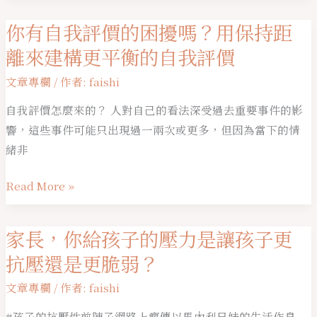
｜
卓
你有自我評價的困擾嗎？用保持距
你
良
有
離來建構更平衡的自我評價
珍
自
文章專欄
/ 作者:
faishi
醫
我
師
評
自我評價怎麼來的？ 人對自己的看法深受過去重要事件的影
價
響，這些事件可能只出現過一兩次或更多，但因為當下的情
的
緒非
困
Read More »
擾
嗎？
用
家長，你給孩子的壓力是讓孩子更
家
保
長，
抗壓還是更脆弱？
持
你
距
文章專欄
/ 作者:
faishi
給
離
孩
#孩子的抗壓性前陣子網路上瘋傳以馬內利兄妹的生活作息