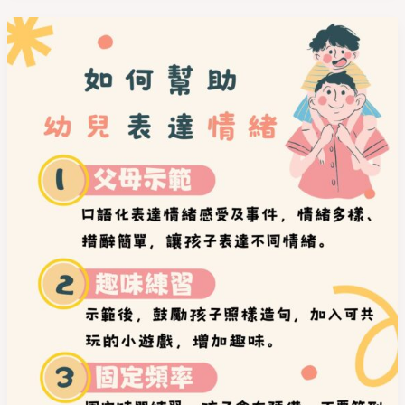
如
何
幫
助
幼
兒
表
達
情
緒