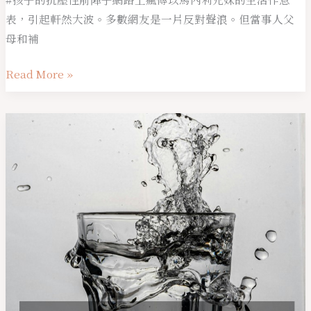
來
子
表，引起軒然大波。多數網友是一片反對聲浪。但當事人父
建
的
母和補
構
壓
更
Read More »
力
平
是
衡
讓
那
的
孩
經
自
子
常
我
更
爆
評
抗
炸
價
壓
的
還
情
是
緒
更
水
脆
杯
弱？