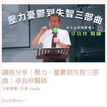
失
講
智
座
症
分
享
｜
壓
力、
憂
鬱
到
講座分享｜壓力、憂鬱到失智三部
失
曲｜卓良珍醫師
智
三
文章專欄
/ 作者:
faishi
部
Read More »
曲