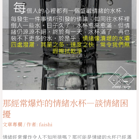
—
談
情
緒
困
擾
那經常爆炸的情緒水杯—談情緒困
擾
文章專欄
/ 作者:
faishi
情緒經常爆炸令人不知所措嗎？那可能是情緒的水杯已經滿