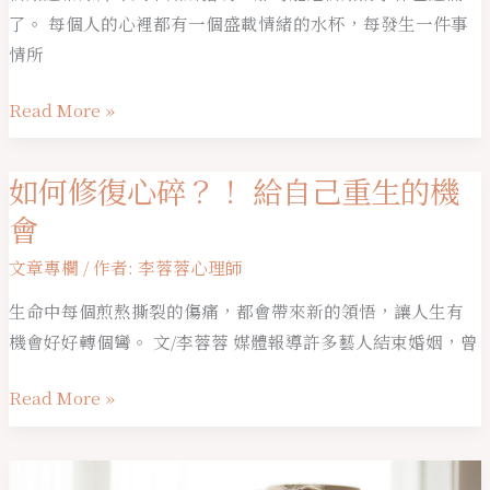
了。 每個人的心裡都有一個盛載情緒的水杯，每發生一件事
情所
Read More »
如何修復心碎？！ 給自己重生的機
如
何
會
修
文章專欄
/ 作者:
李蓉蓉心理師
復
心
生命中每個煎熬撕裂的傷痛，都會帶來新的領悟，讓人生有
碎？！
機會好好轉個彎。 文/李蓉蓉 媒體報導許多藝人結束婚姻，曾
給
Read More »
自
己
重
自