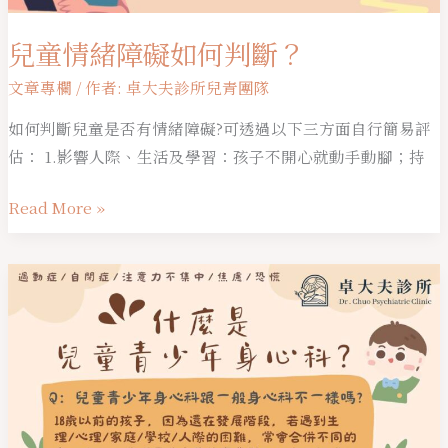
兒童情緒障礙如何判斷？
文章專欄
/ 作者:
卓大夫診所兒青團隊
如何判斷兒童是否有情緒障礙?可透過以下三方面自行簡易評
估： 1.影響人際、生活及學習：孩子不開心就動手動腳；持
Read More »
什
麼
是
兒
童
青
少