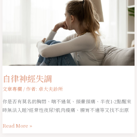
生
律
的
神
機
經
會
失
調
自律神經失調
文章專欄
/ 作者:
卓大夫診所
你是否有莫名的胸悶、喘不過氣、頭暈頭痛、半夜1-2點醒來
時無法入睡?經常性夜尿?肌肉痠痛、腸胃不適等又找不出原
Read More »